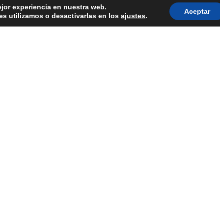
ejor experiencia en nuestra web.
Aceptar
s utilizamos o desactivarlas en los
ajustes
.
Nuestro equipo de expertos se en
seguras, personalizadas a las n
mantenimiento preventivo y corre
de inactividad. Sabemos lo impor
ofrecemos un servicio de calida
información sobre nuestros servi
Env