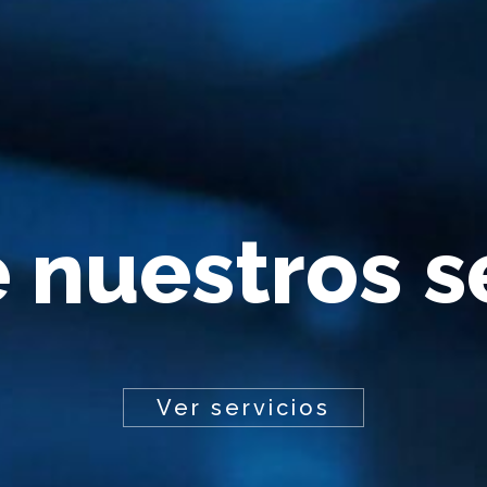
e
n
u
e
s
t
r
o
s
s
Ver servicios