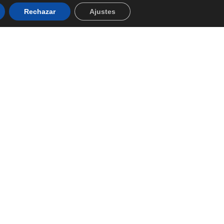
Rechazar
Ajustes
Redes
carga de instalar y configurar redes informáticas eficientes y
ecesidades de cada cliente. Además, ofrecemos servicios de
ctivo para garantizar la disponibilidad de la red y minimizar tiempos
tante que es una red confiable y bien mantenida, por lo que
d y a precios competitivos. Contáctanos hoy mismo para obtener más
cios.
iar email
Llamar