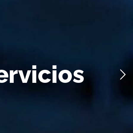
e
r
v
i
c
i
o
s