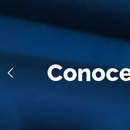
C
o
n
o
c